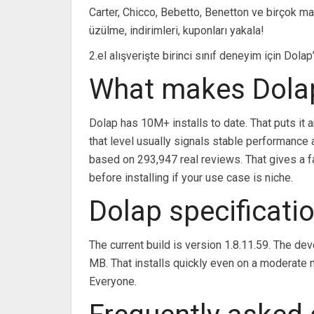
Carter, Chicco, Bebetto, Benetton ve birçok mar
üzülme, indirimleri, kuponları yakala!
2.el alışverişte birinci sınıf deneyim için Dola
What makes Dolap
Dolap has 10M+ installs to date. That puts it
that level usually signals stable performance
based on 293,947 real reviews. That gives a f
before installing if your use case is niche.
Dolap specificati
The current build is version 1.8.11.59. The de
MB. That installs quickly even on a moderate 
Everyone.