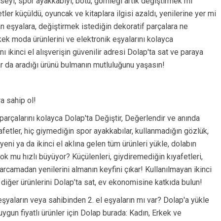
biseyi, spor ayakkabıyı, botu, gömleği artık değiştirmek mi
ler küçüldü, oyuncak ve kitaplara ilgisi azaldı, yenilerine yer mi
 eşyalara, değiştirmek istediğin dekoratif parçalara ne
kek moda ürünlerini ve elektronik eşyalarını kolayca
 ikinci el alışverişin güvenilir adresi Dolap'ta sat ve paraya
ar da aradığı ürünü bulmanın mutluluğunu yaşasın!
a sahip ol!
l parçalarını kolayca Dolap'ta Değiştir, Değerlendir ve anında
afetler, hiç giymediğin spor ayakkabılar, kullanmadığın gözlük,
eni ya da ikinci el aklına gelen tüm ürünleri yükle, dolabın
ok mu hızlı büyüyor? Küçülenleri, giydiremediğin kıyafetleri,
rcamadan yenilerini almanın keyfini çıkar! Kullanılmayan ikinci
e diğer ürünlerini Dolap’ta sat, ev ekonomisine katkıda bulun!
şyaların veya sahibinden 2. el eşyaların mı var? Dolap'a yükle
un fiyatlı ürünler için Dolap burada: Kadın, Erkek ve