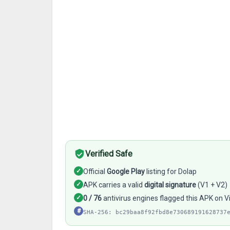
Verified Safe
✓
Official
Google Play
listing for Dolap
✓
APK carries a valid
digital signature
(V1 + V2)
✓
0 / 76
antivirus engines flagged this APK on V
#
SHA-256: bc29baa8f92fbd8e730689191628737