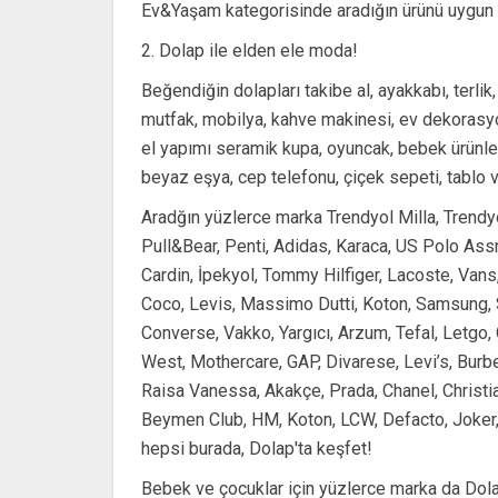
Ev&Yaşam kategorisinde aradığın ürünü uygun 
2. Dolap ile elden ele moda!
Beğendiğin dolapları takibe al, ayakkabı, terlik,
mutfak, mobilya, kahve makinesi, ev dekorasyon,
el yapımı seramik kupa, oyuncak, bebek ürünleri
beyaz eşya, cep telefonu, çiçek sepeti, tablo v
Aradğın yüzlerce marka Trendyol Milla, Trendyo
Pull&Bear, Penti, Adidas, Karaca, US Polo As
Cardin, İpekyol, Tommy Hilfiger, Lacoste, Va
Coco, Levis, Massimo Dutti, Koton, Samsung, S
Converse, Vakko, Yargıcı, Arzum, Tefal, Letgo,
West, Mothercare, GAP, Divarese, Levi’s, Burbe
Raisa Vanessa, Akakçe, Prada, Chanel, Christian
Beymen Club, HM, Koton, LCW, Defacto, Joker
hepsi burada, Dolap'ta keşfet!
Bebek ve çocuklar için yüzlerce marka da Dolap