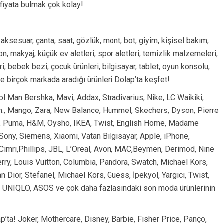
fiyata bulmak çok kolay!
 aksesuar, çanta, saat, gözlük, mont, bot, giyim, kişisel bakım,
 makyaj, küçük ev aletleri, spor aletleri, temizlik malzemeleri,
, bebek bezi, çocuk ürünleri, bilgisayar, tablet, oyun konsolu,
e birçok markada aradığı ürünleri Dolap’ta keşfet!
l Man Bershka, Mavi, Addax, Stradivarius, Nike, LC Waikiki,
sn., Mango, Zara, New Balance, Hummel, Skechers, Dyson, Pierre
ns, Puma, H&M, Oysho, IKEA, Twist, English Home, Madame
ony, Siemens, Xiaomi, Vatan Bilgisayar, Apple, iPhone,
 Cimri,Phillips, JBL, L’Oreal, Avon, MAC,Beymen, Derimod, Nine
rry, Louis Vuitton, Columbia, Pandora, Swatch, Michael Kors,
 Dior, Stefanel, Michael Kors, Guess, İpekyol, Yargıcı, Twist,
, UNIQLO, ASOS ve çok daha fazlasındaki son moda ürünlerinin
’ta! Joker, Mothercare, Disney, Barbie, Fisher Price, Panço,