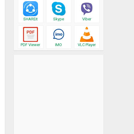
SHAREit
Skype
Viber
PDF Viewer
IMO
VLC Player