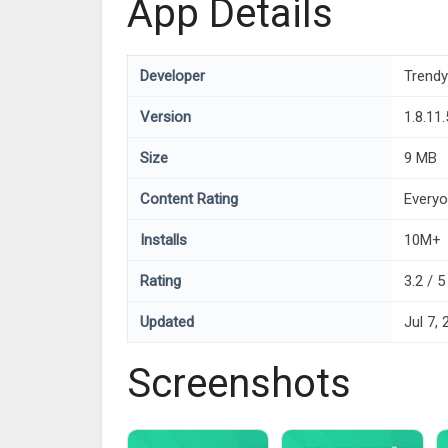
App Details
Developer
Trendy
Version
1.8.11
Size
9 MB
Content Rating
Every
Installs
10M+
Rating
3.2 / 
Updated
Jul 7,
Screenshots