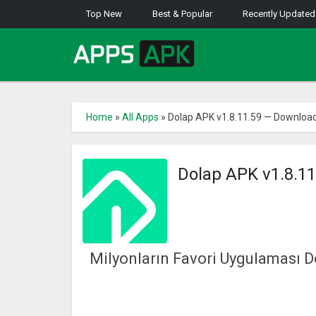
Top New
Best & Popular
Recently Updated
Home
»
All Apps
»
Dolap APK v1.8.11.59 — Download
Dolap APK v1.8.1
Milyonların Favori Uygulaması Dol