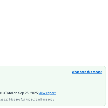
What does this mean?
irusTotal on Sep 25, 2025
view report
ea3927fd3940cf2f7823c723df983461b