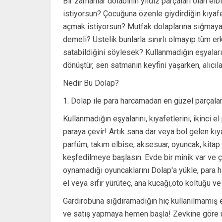
Bir zamanlar dolabının yıldız parçaları olan el
istiyorsun? Çocuğuna özenle giydirdiğin kıyafet
açmak istiyorsun? Mutfak dolaplarına sığmayan
demeli? Üstelik bunlarla sınırlı olmayıp tüm er
satabildiğini söylesek? Kullanmadığın eşyalarını
dönüştür, sen satmanın keyfini yaşarken, alıcıl
Nedir Bu Dolap?
1. Dolap ile para harcamadan en güzel parçalar
Kullanmadığın eşyalarını, kıyafetlerini, ikinci e
paraya çevir! Artık sana dar veya bol gelen kıy
parfüm, takım elbise, aksesuar, oyuncak, kitap y
keşfedilmeye başlasın. Evde bir minik var ve ç
oynamadığı oyuncaklarını Dolap'a yükle, para ha
el veya sıfır yürüteç, ana kucağı,oto koltuğu v
Gardırobuna sığdıramadığın hiç kullanılmamış e
ve satış yapmaya hemen başla! Zevkine göre uyg