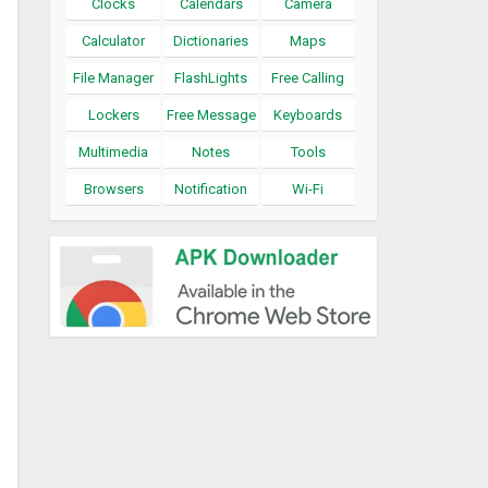
Clocks
Calendars
Camera
Calculator
Dictionaries
Maps
File Manager
FlashLights
Free Calling
Lockers
Free Message
Keyboards
Multimedia
Notes
Tools
Browsers
Notification
Wi-Fi