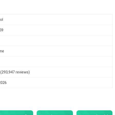
ol
.59
one
5 (293,947 reviews)
 2026