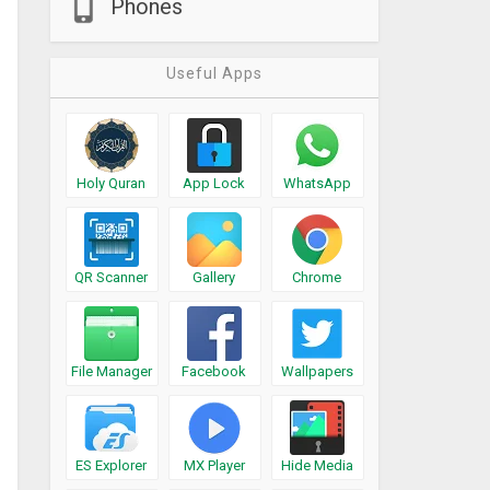
Phones
Useful Apps
Holy Quran
App Lock
WhatsApp
QR Scanner
Gallery
Chrome
File Manager
Facebook
Wallpapers
ES Explorer
MX Player
Hide Media